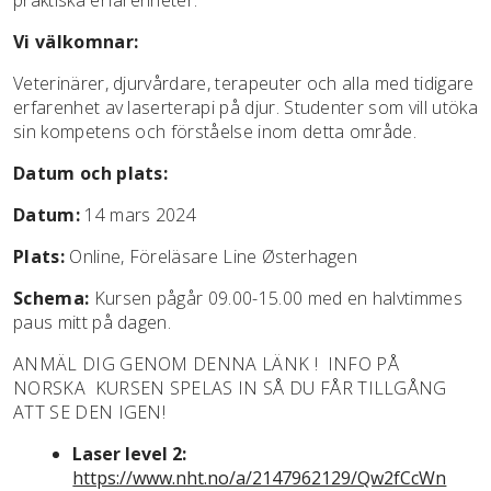
Vi välkomnar:
Veterinärer, djurvårdare, terapeuter och alla med tidigare
erfarenhet av laserterapi på djur. Studenter som vill utöka
sin kompetens och förståelse inom detta område.
Datum och plats:
Datum:
14 mars 2024
Plats:
Online, Föreläsare Line Østerhagen
Schema:
Kursen pågår 09.00-15.00 med en halvtimmes
paus mitt på dagen.
ANMÄL DIG GENOM DENNA LÄNK ! INFO PÅ
NORSKA KURSEN SPELAS IN SÅ DU FÅR TILLGÅNG
ATT SE DEN IGEN!
Laser level 2:
https://www.nht.no/a/2147962129/Qw2fCcWn